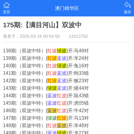
澳门精华区
首页
返回
175期:【满目河山】双波中
发表于：2025-03-16 00:54:55
12013782
138期:（双波中特）{
红
波
绿
波
}开:马49对
139期:（双波中特）{
红
波
蓝
波
}开:羊24对
140期:（双波中特）{
红
波
绿
波
}开:兔16对
141期:（双波中特）{
红
波
蓝
波
}开:狗33错
142期:（双波中特）{
红
波
蓝
波
}开:猴23对
143期:（双波中特）{
绿
波
蓝
波
}开:猪44对
144期:（双波中特）{
蓝
波
红
波
}开:鼠43错
145期:（双波中特）{
蓝
波
红
波
}开:虎05错
146期:（双波中特）{
蓝
波
红
波
}开:牛42对
147期:（双波中特）{
绿
波
红
波
}开:马13对
148期:（双波中特）{
红
波
蓝
波
}开:羊48对
149期:（双波中特）{
蓝
波
绿
波
}开:龙27对