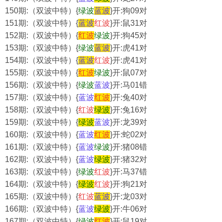
150期:（双波中特）{
绿
波
蓝
波
}开:狗09对
151期:（双波中特）{
蓝
波
红
波
}开:鼠31对
152期:（双波中特）{
红
波
绿
波
}开:狗45对
153期:（双波中特）{
绿
波
蓝
波
}开:虎41对
154期:（双波中特）{
蓝
波
红
波
}开:虎41对
155期:（双波中特）{
红
波
绿
波
}开:鼠07对
156期:（双波中特）{
绿
波
蓝
波
}开:马01错
157期:（双波中特）{
蓝
波
红
波
}开:兔40对
158期:（双波中特）{
红
波
绿
波
}开:兔16对
159期:（双波中特）{
绿
波
蓝
波
}开:龙39对
160期:（双波中特）{
蓝
波
红
波
}开:蛇02对
161期:（双波中特）{
蓝
波
绿
波
}开:猪08错
162期:（双波中特）{
蓝
波
绿
波
}开:猪32对
163期:（双波中特）{
绿
波
红
波
}开:马37错
164期:（双波中特）{
绿
波
红
波
}开:狗21对
165期:（双波中特）{
红
波
蓝
波
}开:龙03对
166期:（双波中特）{
蓝
波
绿
波
}开:牛06对
167期:（双波中特）{
绿
波
红
波
}开:鼠19对