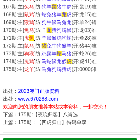
167期:主[
兔马
]
防:
狗羊
鼠
猪牛虎
(开:鼠19)准
168期:主[
鼠鸡
]
防:
蛇兔猪羊
龙
虎
(开:龙15)准
169期:主[
猴鸡
]
防:
狗牛鼠马兔龙
(开:羊24)错
170期:主[
兔马
]
防:
羊
龙
猪狗鸡鼠
(开:龙03)准
171期:主[
虎
兔
]
防:
羊鼠猴鸡狗蛇
(开:兔28)准
172期:主[
鼠马
]
防:
猪
兔牛狗猴羊
(开:猪44)准
173期:主[
狗猴
]
防:
鸡鼠羊
蛇
马猪
(开:蛇26)准
174期:主[
兔鸡
]
防:
马蛇鼠龙猴
虎
(开:虎41)准
175期:主[
龙羊
]
防:
马兔狗鸡猪虎
(开:0000)准
出处：
2023澳门正版资料
出处：
www.670288.com
欢迎向您的朋友推荐本站或本资料，一起交流！
下篇：175期:【夜晚归客】八肖选
上篇：175期：【四虎归山】特码单双