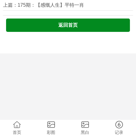
上篇：175期：【感慨人生】平特一肖
返回首页
首页
彩图
黑白
记录