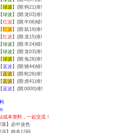
【
绿
波
】(開:狗21)准!
【
绿
波
】(開:龙03)准!
【
红
波
】(開:牛06)错!
【
红
波
】(開:鼠19)准!
【
红
波
】(開:龙15)准!
【
绿
波
】(開:羊24)错!
【
绿
波
】(開:龙03)准!
【
绿
波
】(開:兔28)准!
【
蓝
波
】(開:猪44)错!
【
蓝
波
】(開:蛇26)准!
【
蓝
波
】(開:虎41)准!
【
蓝
波
】(開:0000)准!
资料
m
站或本资料，一起交流！
部落】必中波色
闲凉】稳杀12码