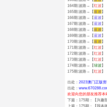
164期:波路→【
红
波
】
165期:波路→【
蓝
波
】
166期:波路→【
蓝
波
】
167期:波路→【
蓝
波
】
168期:波路→【
蓝
波
】
169期:波路→【
蓝
波
】
170期:波路→【
蓝
波
】
171期:波路→【
红
波
】
172期:波路→【
红
波
】
173期:波路→【
红
波
】
174期:波路→【
绿
波
】
175期:波路→【
红
波
】
出处：
2023澳门正版
出处：
www.670288.co
欢迎向您的朋友推荐本
下篇：175期：【兴趣
上篇：175期：【我本