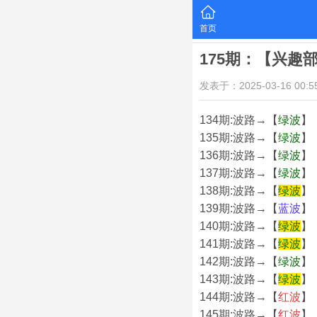
首页
175期：【兴趣
发表于：2025-03-16 00:55
134期:波路→【
绿
波
】
135期:波路→【
绿
波
】
136期:波路→【
绿
波
】
137期:波路→【
绿
波
】
138期:波路→【
绿
波
】
139期:波路→【
蓝
波
】
140期:波路→【
绿
波
】
141期:波路→【
绿
波
】
142期:波路→【
绿
波
】
143期:波路→【
绿
波
】
144期:波路→【
红
波
】
145期:波路→【
红
波
】