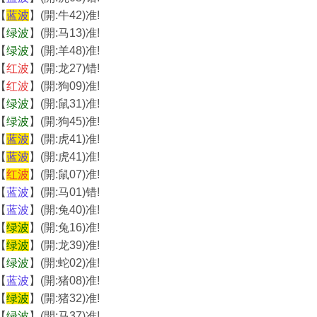
【
蓝
波
】(開:牛42)准!
【
绿
波
】(開:马13)准!
【
绿
波
】(開:羊48)准!
【
红
波
】(開:龙27)错!
【
红
波
】(開:狗09)准!
【
绿
波
】(開:鼠31)准!
【
绿
波
】(開:狗45)准!
【
蓝
波
】(開:虎41)准!
【
蓝
波
】(開:虎41)准!
【
红
波
】(開:鼠07)准!
【
蓝
波
】(開:马01)错!
【
蓝
波
】(開:兔40)准!
【
绿
波
】(開:兔16)准!
【
绿
波
】(開:龙39)准!
【
绿
波
】(開:蛇02)准!
【
蓝
波
】(開:猪08)准!
【
绿
波
】(開:猪32)准!
【
绿
波
】(開:马37)准!