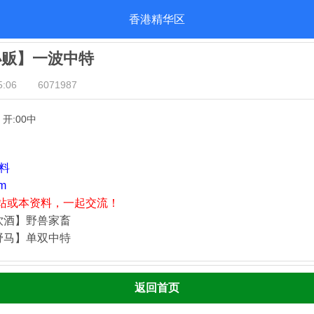
香港精华区
小贩】一波中特
:06
6071987
】开:00中
资料
m
站或本资料，一起交流！
饮酒】野兽家畜
野马】单双中特
返回首页