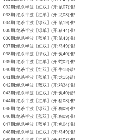
032期:绝杀半波【红双
】(开:鼠07)准!
033期:绝杀半波【红单
】(开:龙03)准!
034期:绝杀半波【绿双
】(开:鼠19)准!
035期:绝杀半波【绿单
】(开:猪44)准!
036期:绝杀半波【蓝单
】(开:鼠43)准!
037期:绝杀半波【红双
】(开:马49)准!
038期:绝杀半波【绿双
】(开:兔40)准!
039期:绝杀半波【红单
】(开:蛇02)准!
040期:绝杀半波【
红双
】(开:牛18)错!
041期:绝杀半波【蓝单
】(开:龙15)错!
042期:绝杀半波【蓝双
】(开:鸡34)准!
043期:绝杀半波【红双
】(开:兔40)错!
044期:绝杀半波【红单
】(开:猪08)准!
045期:绝杀半波【绿双
】(开:狗09)准!
046期:绝杀半波【蓝双
】(开:狗09)准!
047期:绝杀半波【蓝单
】(开:兔04)准!
048期:绝杀半波【
红双
】(开:马49)准!
049期:绝杀半波【红单
】(开:猪08)准!