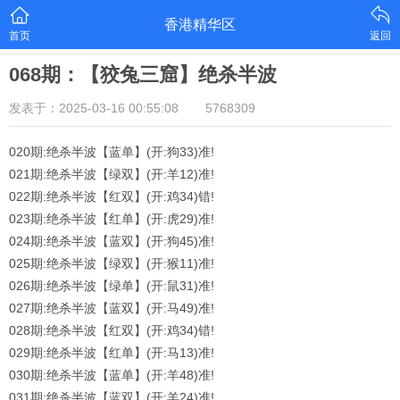
香港精华区
首页
返回
068期：【狡兔三窟】绝杀半波
发表于：2025-03-16 00:55:08
5768309
020期:绝杀半波【蓝单
】(开:狗33)准!
021期:绝杀半波【
绿双
】(开:羊12)准!
022期:绝杀半波【红双
】(开:鸡34)错!
023期:绝杀半波【红单
】(开:虎29)准!
024期:绝杀半波【蓝双
】(开:狗45)准!
025期:绝杀半波【绿双
】(开:猴11)准!
026期:绝杀半波【绿单
】(开:鼠31)准!
027期:绝杀半波【蓝双
】(开:马49)准!
028期:绝杀半波【红双
】(开:鸡34)错!
029期:绝杀半波【红单
】(开:马13)准!
030期:绝杀半波【蓝单
】(开:羊48)准!
031期:绝杀半波【蓝双
】(开:羊24)准!