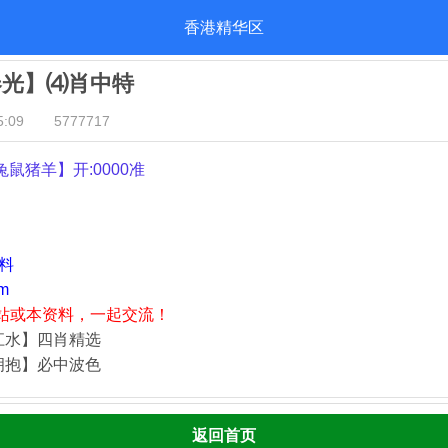
香港精华区
春光】⑷肖中特
:09
5777717
兔鼠猪羊
】开:0000准
资料
m
站或本资料，一起交流！
江水】四肖精选
拥抱】必中波色
返回首页