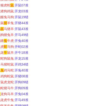
马猴虎蛇
鼠
:开鼠07准
兔猪狗鸡鼠
:开龙03准
鸡猴兔马狗
:开鼠19错
猴鼠
猪
羊兔
:开猪44准
鸡
鼠
马猪羊
:开鼠43准
鸡狗猪兔羊
:开马49错
鸡猪
兔
牛虎
:开兔40准
龙虎
蛇
马狗
:开蛇02准
鸡龙
牛
鼠羊
:开牛18准
虎蛇狗鼠兔
:开龙15准
牛马猪蛇鼠
:开鸡34错
鼠
兔
鸡马蛇
:开兔40准
羊鸡狗蛇鼠
:开猪08准
猪鼠虎龙蛇
:开狗09错
鸡蛇猪马牛
:开狗09准
兔
龙狗马羊
:开兔04准
鸡龙虎牛兔
:开马49准
狗鼠羊牛兔
:开猪08错