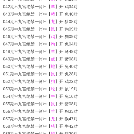
042期✄九宫绝禁一肖✄【
羊
】开:鸡34对
043期✄九宫绝禁一肖✄【
猪
】开:兔40对
044期✄九宫绝禁一肖✄【
龙
】开:猪08对
045期✄九宫绝禁一肖✄【
鼠
】开:狗09对
046期✄九宫绝禁一肖✄【
鸡
】开:狗09对
047期✄九宫绝禁一肖✄【
狗
】开:兔04对
048期✄九宫绝禁一肖✄【
羊
】开:马49对
049期✄九宫绝禁一肖✄【
虎
】开:猪08对
050期✄九宫绝禁一肖✄【
蛇
】开:兔40对
051期✄九宫绝禁一肖✄【
鼠
】开:兔28对
052期✄九宫绝禁一肖✄【
狗
】开:鸡22对
053期✄九宫绝禁一肖✄【
蛇
】开:鼠19对
054期✄九宫绝禁一肖✄【
牛
】开:兔16对
055期✄九宫绝禁一肖✄【
鼠
】开:猪08对
056期✄九宫绝禁一肖✄【
羊
】开:狗33对
057期✄九宫绝禁一肖✄【
龙
】开:猴47对
058期✄九宫绝禁一肖✄【
猪
】开:牛42对
059期✄九宫绝禁一肖✄【
蛇
】开:猪20对