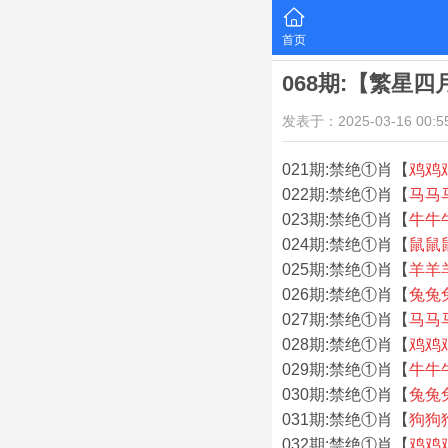
首页
068期:【繁星
发表于：2025-03-16 00:55
021期:禁绝①肖【
鸡鸡
022期:禁绝①肖【
马马
023期:禁绝①肖【
牛牛
024期:禁绝①肖【
鼠鼠
025期:禁绝①肖【
羊羊
026期:禁绝①肖【
兔兔
027期:禁绝①肖【
马马
028期:禁绝①肖【
鸡鸡
029期:禁绝①肖【
牛牛
030期:禁绝①肖【
兔兔
031期:禁绝①肖【
狗狗
032期:禁绝①肖【
鸡鸡