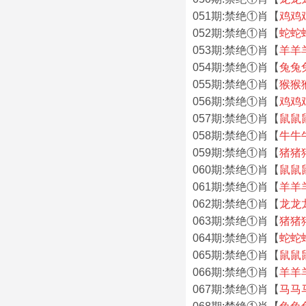
051期:禁绝①肖【
鸡鸡
052期:禁绝①肖【
蛇蛇
053期:禁绝①肖【
羊羊
054期:禁绝①肖【
兔兔
055期:禁绝①肖【
猴猴
056期:禁绝①肖【
鸡鸡
057期:禁绝①肖【
鼠鼠
058期:禁绝①肖【
牛牛
059期:禁绝①肖【
猪猪
060期:禁绝①肖【
鼠鼠
061期:禁绝①肖【
羊羊
062期:禁绝①肖【
龙龙
063期:禁绝①肖【
猪猪
064期:禁绝①肖【
蛇蛇
065期:禁绝①肖【
鼠鼠
066期:禁绝①肖【
羊羊
067期:禁绝①肖【
马马