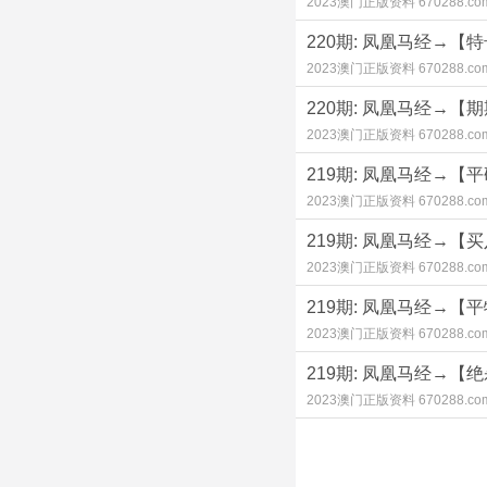
2023澳门正版资料 670288.co
220期: 凤凰马经→
2023澳门正版资料 670288.co
220期: 凤凰马经→
2023澳门正版资料 670288.co
219期: 凤凰马经→
2023澳门正版资料 670288.co
219期: 凤凰马经→
2023澳门正版资料 670288.co
219期: 凤凰马经→
2023澳门正版资料 670288.co
219期: 凤凰马经→
2023澳门正版资料 670288.co