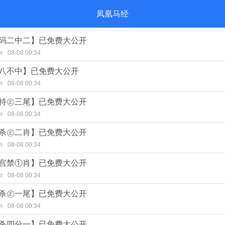
凤凰马经
【平码二中二】已免费大公开
m
08-08 00:34
【买八不中】已免费大公开
m
08-08 00:34
【平特㊣三尾】已免费大公开
m
08-08 00:34
【绝杀㊣二肖】已免费大公开
m
08-08 00:34
【九宫禁①肖】已免费大公开
m
08-08 00:34
【绝杀㊣一尾】已免费大公开
m
08-08 00:34
【绝杀四分一】已免费大公开