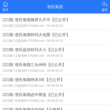
曾氏集团
首页
返回
221期: 曾氏每期推荐九不中【已公开】
2023澳门正版资料 670288.com
08-09 00:32
221期: 曾氏每期特玛大包围【已公开】
2023澳门正版资料 670288.com
08-09 00:32
221期: 曾氏提供特玛大小【已公开】
2023澳门正版资料 670288.com
08-09 00:32
221期: 曾氏每期三头仲特【已公开】
2023澳门正版资料 670288.com
08-09 00:32
221期: 曾氏每期绝杀3肖【已公开】
2023澳门正版资料 670288.com
08-09 00:32
221期: 曾氏每期必中两波【已公开】
2023澳门正版资料 670288.com
08-09 00:32
221期: 曾氏每期必中9肖【已更新】