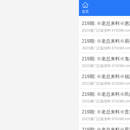
首页
219期: ※老总来料※
2023澳门正版资料 670288.co
219期: ※老总来料※
2023澳门正版资料 670288.co
219期: ※老总来料※
2023澳门正版资料 670288.co
219期: ※老总来料※
2023澳门正版资料 670288.co
219期: ※老总来料※
2023澳门正版资料 670288.co
219期: ※老总来料※
2023澳门正版资料 670288.co
219期: ※老总来料