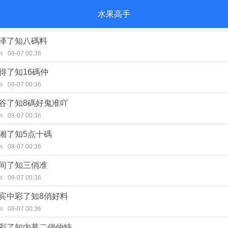
水果高手
惠泽了知八碼料
m
08-07 00:36
易得了知16碼仲
m
08-07 00:36
鬼谷了知8碼好鬼准吖
m
08-07 00:36
福湘了知5点十碼
m
08-07 00:36
民间了知三俏准
m
08-07 00:36
贵宾中彩了知8俏好料
m
08-07 00:36
※星彩了知内慕二俏仲特