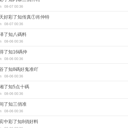
m
08-07 00:36
※天天好彩了知传真①肖仲特
m
08-07 00:36
惠泽了知八碼料
m
08-06 00:36
易得了知16碼仲
m
08-06 00:36
鬼谷了知8碼好鬼准吖
m
08-06 00:36
福湘了知5点十碼
m
08-06 00:36
民间了知三俏准
m
08-06 00:36
贵宾中彩了知8俏好料