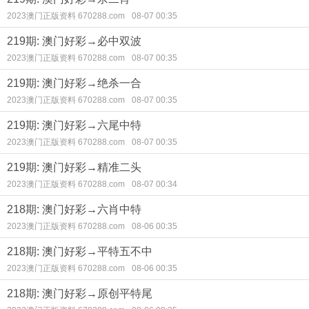
2023澳门正版资料 670288.com
08-07 00:35
219期: 澳门好彩→必中双波
2023澳门正版资料 670288.com
08-07 00:35
219期: 澳门好彩→绝杀一合
2023澳门正版资料 670288.com
08-07 00:35
219期: 澳门好彩→六尾中特
2023澳门正版资料 670288.com
08-07 00:35
219期: 澳门好彩→精准二头
2023澳门正版资料 670288.com
08-07 00:34
218期: 澳门好彩→六肖中特
2023澳门正版资料 670288.com
08-06 00:35
218期: 澳门好彩→平特五不中
2023澳门正版资料 670288.com
08-06 00:35
218期: 澳门好彩→原创平特尾