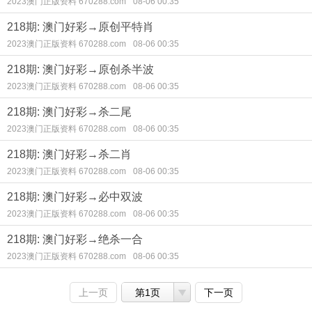
2023澳门正版资料 670288.com
08-06 00:35
218期: 澳门好彩→原创平特肖
2023澳门正版资料 670288.com
08-06 00:35
218期: 澳门好彩→原创杀半波
2023澳门正版资料 670288.com
08-06 00:35
218期: 澳门好彩→杀二尾
2023澳门正版资料 670288.com
08-06 00:35
218期: 澳门好彩→杀二肖
2023澳门正版资料 670288.com
08-06 00:35
218期: 澳门好彩→必中双波
2023澳门正版资料 670288.com
08-06 00:35
218期: 澳门好彩→绝杀一合
2023澳门正版资料 670288.com
08-06 00:35
上一页
第1页
下一页