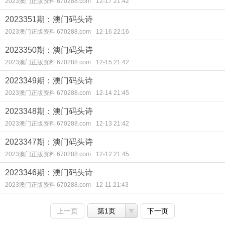
2023澳门正版资料 670288.com
12-17 21:42
2023351期：澳门码头诗
2023澳门正版资料 670288.com
12-16 22:16
2023350期：澳门码头诗
2023澳门正版资料 670288.com
12-15 21:42
2023349期：澳门码头诗
2023澳门正版资料 670288.com
12-14 21:45
2023348期：澳门码头诗
2023澳门正版资料 670288.com
12-13 21:42
2023347期：澳门码头诗
2023澳门正版资料 670288.com
12-12 21:45
2023346期：澳门码头诗
2023澳门正版资料 670288.com
12-11 21:43
上一页
第1页
下一页