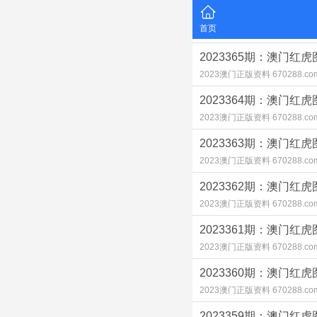
首页
2023365期：澳门红虎
2023澳门正版资料 670288.co
2023364期：澳门红虎
2023澳门正版资料 670288.co
2023363期：澳门红虎
2023澳门正版资料 670288.co
2023362期：澳门红虎
2023澳门正版资料 670288.co
2023361期：澳门红虎
2023澳门正版资料 670288.co
2023360期：澳门红虎
2023澳门正版资料 670288.co
2023359期：澳门红虎