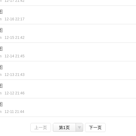
m
12-17 21:42
图
m
12-16 22:17
图
m
12-15 21:42
图
m
12-14 21:45
图
m
12-13 21:43
图
m
12-12 21:46
图
m
12-11 21:44
上一页
第1页
下一页