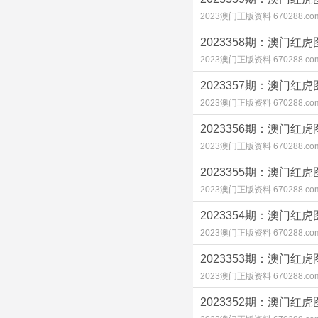
2023澳门正版资料 670288.co
2023358期：澳门红虎
2023澳门正版资料 670288.co
2023357期：澳门红虎
2023澳门正版资料 670288.co
2023356期：澳门红虎
2023澳门正版资料 670288.co
2023355期：澳门红虎
2023澳门正版资料 670288.co
2023354期：澳门红虎
2023澳门正版资料 670288.co
2023353期：澳门红虎
2023澳门正版资料 670288.co
2023352期：澳门红虎