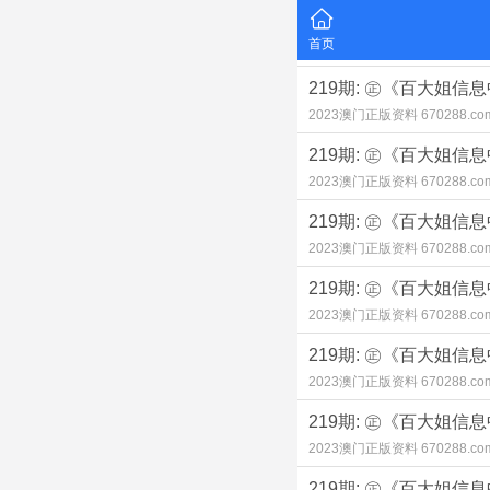
首页
219期: ㊣《百大姐信
2023澳门正版资料 670288.co
219期: ㊣《百大姐信
2023澳门正版资料 670288.co
219期: ㊣《百大姐信
2023澳门正版资料 670288.co
219期: ㊣《百大姐信
2023澳门正版资料 670288.co
219期: ㊣《百大姐信
2023澳门正版资料 670288.co
219期: ㊣《百大姐
2023澳门正版资料 670288.co
219期: ㊣《百大姐信