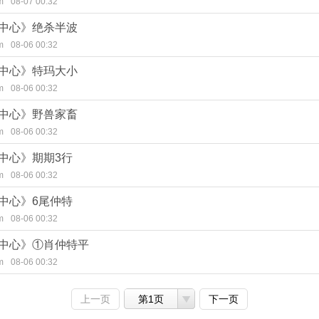
m
08-07 00:32
息中心》绝杀半波
m
08-06 00:32
息中心》特玛大小
m
08-06 00:32
息中心》野兽家畜
m
08-06 00:32
息中心》期期3行
m
08-06 00:32
息中心》6尾仲特
m
08-06 00:32
信息中心》①肖仲特平
m
08-06 00:32
上一页
第1页
下一页