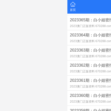
首页
2023365期：白小姐密
2023澳门正版资料 670288.co
2023364期：白小姐密
2023澳门正版资料 670288.co
2023363期：白小姐密
2023澳门正版资料 670288.co
2023362期：白小姐密
2023澳门正版资料 670288.co
2023361期：白小姐密
2023澳门正版资料 670288.co
2023360期：白小姐密
2023澳门正版资料 670288.co
2023359期：白小姐密