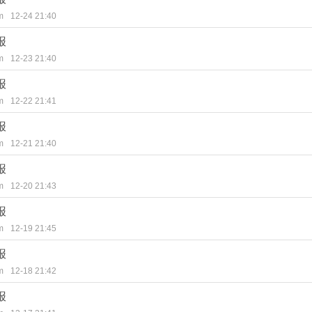
m
12-24 21:40
报
m
12-23 21:40
报
m
12-22 21:41
报
m
12-21 21:40
报
m
12-20 21:43
报
m
12-19 21:45
报
m
12-18 21:42
报