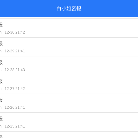
白小姐密报
报
m
12-30 21:42
报
m
12-29 21:41
报
m
12-28 21:43
报
m
12-27 21:42
报
m
12-26 21:41
报
m
12-25 21:41
报