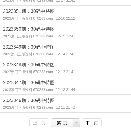
2023澳门正版资料 670288.com
12-17 21:41
2023351期：30码中特图
2023澳门正版资料 670288.com
12-16 22:12
2023350期：30码中特图
2023澳门正版资料 670288.com
12-15 21:41
2023349期：30码中特图
2023澳门正版资料 670288.com
12-14 21:43
2023348期：30码中特图
2023澳门正版资料 670288.com
12-13 21:41
2023347期：30码中特图
2023澳门正版资料 670288.com
12-12 21:44
2023346期：30码中特图
2023澳门正版资料 670288.com
12-11 21:42
上一页
第1页
下一页